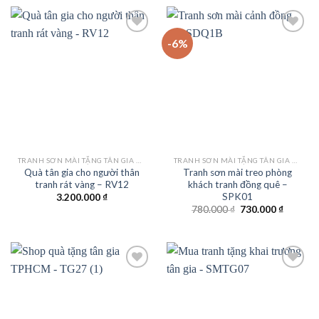
-6%
Add to
Add to
wishlist
wishlist
TRANH SƠN MÀI TẶNG TÂN GIA KHAI TRƯƠNG
TRANH SƠN MÀI TẶNG TÂN GIA KHAI TRƯƠNG
Quà tân gia cho người thân
Tranh sơn mài treo phòng
tranh rát vàng – RV12
khách tranh đồng quê –
SPK01
3.200.000
₫
Giá
Giá
780.000
₫
730.000
₫
gốc
hiện
là:
tại
780.000 ₫.
là:
730.000
Add to
Add to
wishlist
wishlist