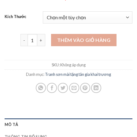
Kích Thước
Tranh mừng tân gia giá bao nhiêu - TG07 số lượng
THÊM VÀO GIỎ HÀNG
SKU:
Không áp dụng
Danh mục:
Tranh sơn mài tặng tân gia khai trương
MÔ TẢ
THÔNG TIN BỔ SUNG