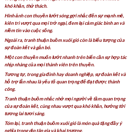
khó khăn, thử thách.
Hình ảnh con thuyền lướt sóng gợi nhắc đến sự mạnh mẽ,
kiên trì vượt qua mọi trở ngại, đem lại cảm giác bình an và
niềm tin vào cuộc sống.
Ngoài ra, tranh thuận buồm xuôi gió còn là biểu tượng của
sự đoàn kết và gắn bó.
Một con thuyền muốn lướt nhanh trên biển cần sự hợp tác
nhịp nhàng của mọi thành viên trên thuyền.
Tương tự, trong gia đình hay doanh nghiệp, sự đoàn kết và
hỗ trợ lẫn nhau là yếu tố quan trọng để đạt được thành
công.
Tranh thuận buồm nhắc nhở mọi người về tầm quan trọng
của sự đoàn kết, cùng nhau vượt qua khó khăn, hướng tới
tương lai tươi sáng.
Tóm lại, tranh thuận buồm xuôi gió là món quà tặng đầy ý
nghĩa trong dịp tân gia và khai trương.