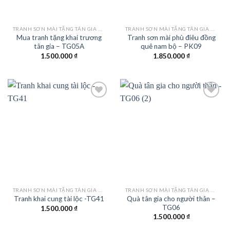
TRANH SƠN MÀI TẶNG TÂN GIA KHAI TRƯƠNG
TRANH SƠN MÀI TẶNG TÂN GIA KHAI TRƯƠNG
Mua tranh tặng khai trương
Tranh sơn mài phù điêu đồng
tân gia – TG05A
quê nam bộ – PK09
1.500.000
₫
1.850.000
₫
Add to
Add to
wishlist
wishlist
TRANH SƠN MÀI TẶNG TÂN GIA KHAI TRƯƠNG
TRANH SƠN MÀI TẶNG TÂN GIA KHAI TRƯƠNG
Quà tân gia cho người thân –
Tranh khai cung tài lộc -TG41
TG06
1.500.000
₫
1.500.000
₫