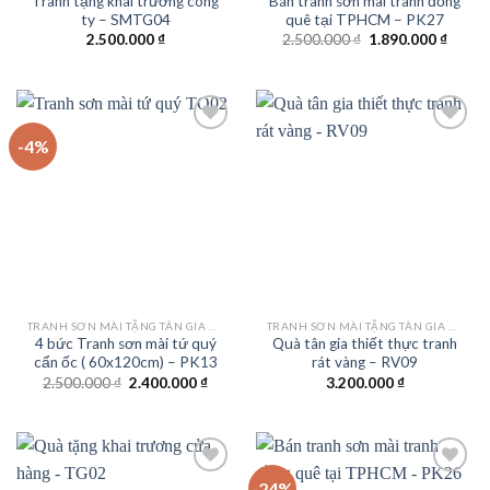
Tranh tặng khai trương công
Bán tranh sơn mài tranh đồng
ty – SMTG04
quê tại TPHCM – PK27
Giá
Giá
2.500.000
₫
2.500.000
₫
1.890.000
₫
gốc
hiện
là:
tại
2.500.000 ₫.
là:
1.890.
-4%
Add to
Add to
wishlist
wishlist
TRANH SƠN MÀI TẶNG TÂN GIA KHAI TRƯƠNG
TRANH SƠN MÀI TẶNG TÂN GIA KHAI TRƯƠNG
4 bức Tranh sơn mài tứ quý
Quà tân gia thiết thực tranh
cẩn ốc ( 60x120cm) – PK13
rát vàng – RV09
Giá
Giá
2.500.000
₫
2.400.000
₫
3.200.000
₫
gốc
hiện
là:
tại
2.500.000 ₫.
là:
2.400.000 ₫.
-24%