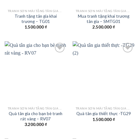
TRANH SƠN MÀI TẶNG TÂN GIA KHAI TRƯƠNG
TRANH SƠN MÀI TẶNG TÂN GIA KHAI TRƯƠNG
Tranh tặng tân gia khai
Mua tranh tặng khai trương
trương – TG01
tân gia – SMTG01
1.500.000
₫
2.500.000
₫
Add to
Add to
wishlist
wishlist
TRANH SƠN MÀI TẶNG TÂN GIA KHAI TRƯƠNG
TRANH SƠN MÀI TẶNG TÂN GIA KHAI TRƯƠNG
Quà tân gia cho bạn bè tranh
Quà tân gia thiết thực -TG29
rát vàng – RV07
1.500.000
₫
3.200.000
₫