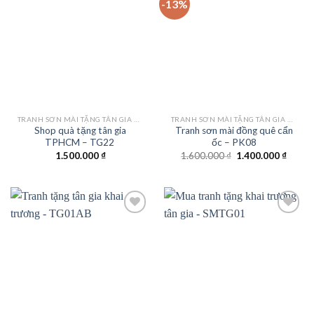
-13%
Add to
Add to
wishlist
wishlist
TRANH SƠN MÀI TẶNG TÂN GIA KHAI TRƯƠNG
TRANH SƠN MÀI TẶNG TÂN GIA KHAI TRƯƠNG
Shop quà tặng tân gia
Tranh sơn mài đồng quê cẩn
TPHCM – TG22
ốc – PK08
Giá
Giá
1.500.000
₫
1.600.000
₫
1.400.000
₫
gốc
hiện
là:
tại
1.600.000 ₫.
là:
1.400.
Add to
Add to
wishlist
wishlist