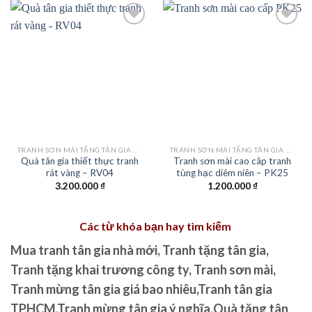
Add to
Add to
wishlist
wishlist
TRANH SƠN MÀI TẶNG TÂN GIA KHAI TRƯƠNG
TRANH SƠN MÀI TẶNG TÂN GIA KHAI TRƯƠNG
Quà tân gia thiết thực tranh
Tranh sơn mài cao câp tranh
rát vàng – RV04
tùng hạc diêm niên – PK25
3.200.000
₫
1.200.000
₫
Các từ khóa bạn hay tìm kiếm
Mua tranh tân gia nhà mới, Tranh tặng tân gia,
Tranh tặng khai trương công ty, Tranh sơn mài,
Tranh mừng tân gia giá bao nhiêu,Tranh tân gia
TPHCM,Tranh mừng tân gia ý nghĩa,Quà tặng tân