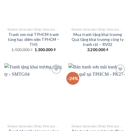
TRANH SƠN MÀI TẶNG TÂN GIA KHAI TRƯƠNG
TRANH SƠN MÀI TẶNG TÂN GIA KHAI TRƯƠNG
Tranh sơn mài TPHCM tranh
Mua tranh tặng khai trương
tùng hạc diêm niên TPHCM –
Quà tặng khai trương công ty
TH5
tranh rát – RV02
Giá
Giá
1.400.000
₫
1.300.000
₫
3.200.000
₫
gốc
hiện
là:
tại
1.400.000 ₫.
là:
1.300.000 ₫.
-24%
Add to
Add to
wishlist
wishlist
TRANH SƠN MÀI TẶNG TÂN GIA KHAI TRƯƠNG
TRANH SƠN MÀI TẶNG TÂN GIA KHAI TRƯƠNG