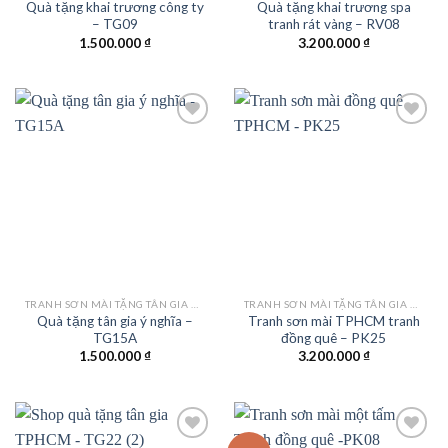
Quà tặng khai trương công ty
Quà tặng khai trương spa
– TG09
tranh rát vàng – RV08
1.500.000
₫
3.200.000
₫
Add to
Add to
wishlist
wishlist
TRANH SƠN MÀI TẶNG TÂN GIA KHAI TRƯƠNG
TRANH SƠN MÀI TẶNG TÂN GIA KHAI TRƯƠNG
Quà tặng tân gia ý nghĩa –
Tranh sơn mài TPHCM tranh
TG15A
đồng quê – PK25
1.500.000
₫
3.200.000
₫