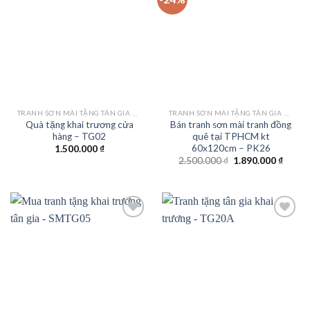
Add to
Add to
wishlist
wishlist
TRANH SƠN MÀI TẶNG TÂN GIA KHAI TRƯƠNG
TRANH SƠN MÀI TẶNG TÂN GIA KHAI TRƯƠNG
Quà tặng khai trương cửa
Bán tranh sơn mài tranh đồng
hàng – TG02
quê tại TPHCM kt
60x120cm – PK26
1.500.000
₫
Giá
Giá
2.500.000
₫
1.890.000
₫
gốc
hiện
là:
tại
2.500.000 ₫.
là:
1.890.
Add to
Add to
wishlist
wishlist