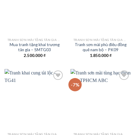
Add to
Add to
wishlist
wishlist
TRANH SƠN MÀI TẶNG TÂN GIA KHAI TRƯƠNG
TRANH SƠN MÀI TẶNG TÂN GIA KHAI TRƯƠNG
Mua tranh tặng khai trương
Tranh sơn mài phù điêu đồng
tân gia – SMTG03
quê nam bộ – PK09
2.500.000
₫
1.850.000
₫
-7%
Add to
Add to
wishlist
wishlist
TRANH SƠN MÀI TẶNG TÂN GIA KHAI TRƯƠNG
TRANH SƠN MÀI TẶNG TÂN GIA KHAI TRƯƠNG