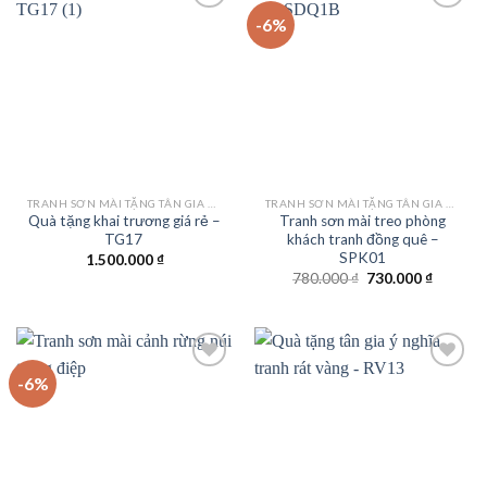
-6%
Add to
Add to
wishlist
wishlist
TRANH SƠN MÀI TẶNG TÂN GIA KHAI TRƯƠNG
TRANH SƠN MÀI TẶNG TÂN GIA KHAI TRƯƠNG
Quà tặng khai trương giá rẻ –
Tranh sơn mài treo phòng
TG17
khách tranh đồng quê –
SPK01
1.500.000
₫
Giá
Giá
780.000
₫
730.000
₫
gốc
hiện
là:
tại
780.000 ₫.
là:
730.000
-6%
Add to
Add to
wishlist
wishlist