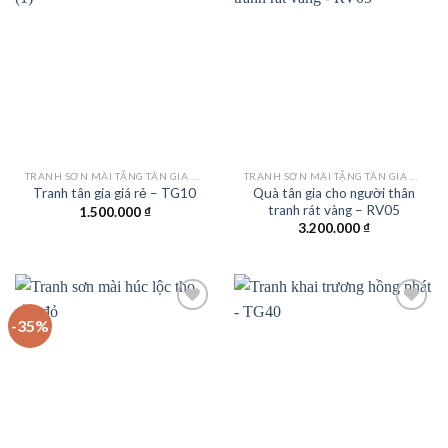
Add to
Add to
wishlist
wishlist
TRANH SƠN MÀI TẶNG TÂN GIA KHAI TRƯƠNG
TRANH SƠN MÀI TẶNG TÂN GIA KHAI TRƯƠNG
Quà tân gia cho người thân
Tranh tân gia giá rẻ – TG10
tranh rát vàng – RV05
1.500.000
₫
3.200.000
₫
-35%
Add to
Add to
wishlist
wishlist