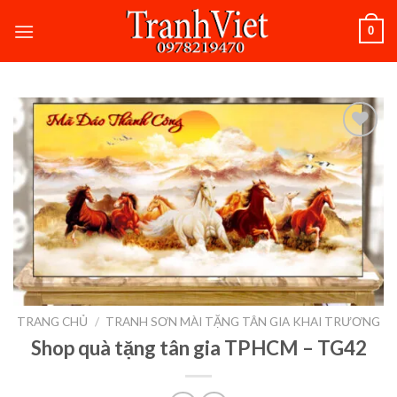
Skip
0
to
content
Add to
wishlist
TRANG CHỦ
/
TRANH SƠN MÀI TẶNG TÂN GIA KHAI TRƯƠNG
Shop quà tặng tân gia TPHCM – TG42