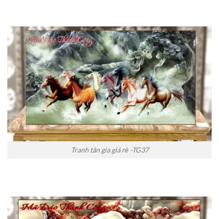
Tranh tân gia giá rẻ -TG37