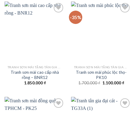
2.400.
-35%
Add to
Add to
wishlist
wishlist
TRANH SƠN MÀI TẶNG TÂN GIA KHAI TRƯƠNG
TRANH SƠN MÀI TẶNG TÂN GIA KHAI TRƯƠNG
Tranh sơn mài cao cấp nhà
Tranh sơn mài phúc lộc thọ-
rồng – BNR12
PK10
Giá
Giá
1.850.000
₫
1.700.000
₫
1.100.000
₫
gốc
hiện
là:
tại
1.700.000 ₫.
là:
1.100.
Add to
Add to
wishlist
wishlist