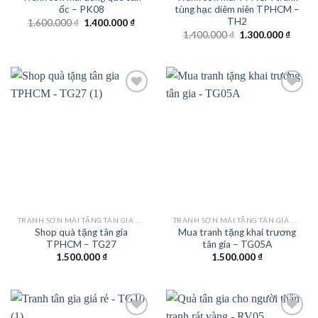
ốc – PK08
tùng hạc diêm niên TPHCM –
TH2
Giá
Giá
1.600.000
₫
1.400.000
₫
gốc
hiện
Giá
Giá
1.400.000
₫
1.300.000
₫
là:
tại
gốc
hiện
1.600.000 ₫.
là:
là:
tại
1.400.000 ₫.
1.400.000 ₫.
là:
1.300.
Add to
Add to
wishlist
wishlist
TRANH SƠN MÀI TẶNG TÂN GIA KHAI TRƯƠNG
TRANH SƠN MÀI TẶNG TÂN GIA KHAI TRƯƠNG
Shop quà tặng tân gia
Mua tranh tặng khai trương
TPHCM – TG27
tân gia – TG05A
1.500.000
₫
1.500.000
₫