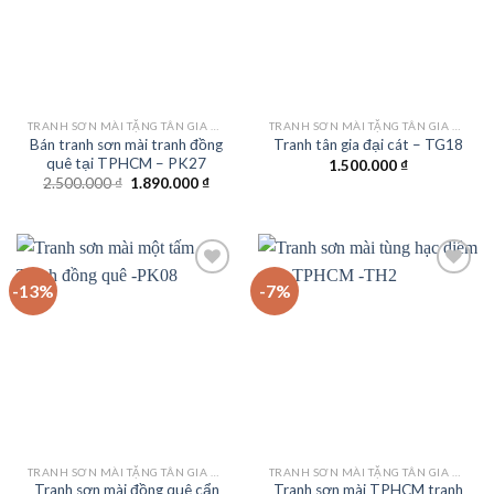
TRANH SƠN MÀI TẶNG TÂN GIA KHAI TRƯƠNG
TRANH SƠN MÀI TẶNG TÂN GIA KHAI TRƯƠNG
Bán tranh sơn mài tranh đồng
Tranh tân gia đại cát – TG18
quê tại TPHCM – PK27
1.500.000
₫
Giá
Giá
2.500.000
₫
1.890.000
₫
gốc
hiện
là:
tại
2.500.000 ₫.
là:
1.890.000 ₫.
-13%
-7%
Add to
Add to
wishlist
wishlist
TRANH SƠN MÀI TẶNG TÂN GIA KHAI TRƯƠNG
TRANH SƠN MÀI TẶNG TÂN GIA KHAI TRƯƠNG
Tranh sơn mài đồng quê cẩn
Tranh sơn mài TPHCM tranh