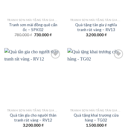
TRANH SƠN MÀI TẶNG TÂN GIA KHAI TRƯƠNG
TRANH SƠN MÀI TẶNG TÂN GIA KHAI TRƯƠNG
Tranh sơn mài đồng quê cẩn
Quà tặng tân gia ý nghĩa
ốc – SPK02
tranh rát vàng – RV13
Giá
Giá
780.000
₫
730.000
₫
3.200.000
₫
gốc
hiện
là:
tại
780.000 ₫.
là:
730.000 ₫.
Add to
Add to
wishlist
wishlist
TRANH SƠN MÀI TẶNG TÂN GIA KHAI TRƯƠNG
TRANH SƠN MÀI TẶNG TÂN GIA KHAI TRƯƠNG
Quà tân gia cho người thân
Quà tặng khai trương cửa
tranh rát vàng – RV12
hàng – TG02
3.200.000
₫
1.500.000
₫