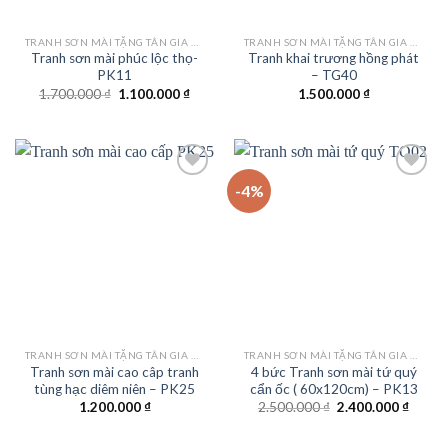
TRANH SƠN MÀI TẶNG TÂN GIA KHAI TRƯƠNG
TRANH SƠN MÀI TẶNG TÂN GIA KHAI TRƯƠNG
Tranh sơn mài phúc lộc thọ-
Tranh khai trương hồng phát
PK11
– TG40
Giá
Giá
1.700.000
₫
1.100.000
₫
1.500.000
₫
gốc
hiện
là:
tại
1.700.000 ₫.
là:
1.100.000 ₫.
-4%
Add to
Add to
wishlist
wishlist
TRANH SƠN MÀI TẶNG TÂN GIA KHAI TRƯƠNG
TRANH SƠN MÀI TẶNG TÂN GIA KHAI TRƯƠNG
Tranh sơn mài cao câp tranh
4 bức Tranh sơn mài tứ quý
tùng hạc diêm niên – PK25
cẩn ốc ( 60x120cm) – PK13
Giá
Giá
1.200.000
₫
2.500.000
₫
2.400.000
₫
gốc
hiện
là:
tại
2.500.000 ₫.
là: