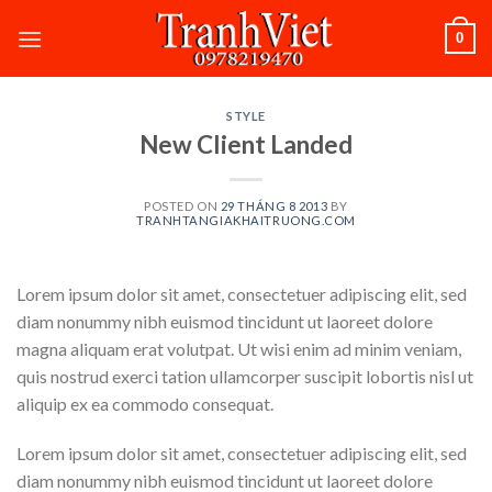
Skip
0
to
content
STYLE
New Client Landed
POSTED ON
29 THÁNG 8 2013
BY
TRANHTANGIAKHAITRUONG.COM
Lorem ipsum dolor sit amet, consectetuer adipiscing elit, sed
diam nonummy nibh euismod tincidunt ut laoreet dolore
magna aliquam erat volutpat. Ut wisi enim ad minim veniam,
quis nostrud exerci tation ullamcorper suscipit lobortis nisl ut
aliquip ex ea commodo consequat.
Lorem ipsum dolor sit amet, consectetuer adipiscing elit, sed
diam nonummy nibh euismod tincidunt ut laoreet dolore