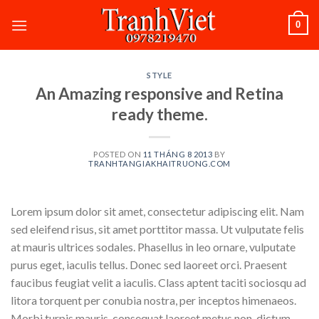
Skip
0
to
content
STYLE
An Amazing responsive and Retina
ready theme.
POSTED ON
11 THÁNG 8 2013
BY
TRANHTANGIAKHAITRUONG.COM
Lorem ipsum dolor sit amet, consectetur adipiscing elit. Nam
sed eleifend risus, sit amet porttitor massa. Ut vulputate felis
at mauris ultrices sodales. Phasellus in leo ornare, vulputate
purus eget, iaculis tellus. Donec sed laoreet orci. Praesent
faucibus feugiat velit a iaculis. Class aptent taciti sociosqu ad
litora torquent per conubia nostra, per inceptos himenaeos.
Morbi turpis mauris, consequat laoreet metus non, dictum